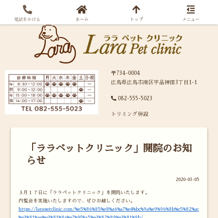
電話をかける
ホーム
トップ
メニュー
〒734-0004
広島県広島市南区宇品神田3丁目1-1
082-555-5023
トリミング併設
「ララペットクリニック」開院のお知
らせ
2020-03-05
３月１７日に「ララペットクリニック」を開院いたします。
内覧会を実施いたしますので、ぜひお越しください。
https://larapetclinic.com/%e5%86%85%e8%a6%a7%e4%bc%9a%e9%96%8b%e5%82%ac
%e3%81%ae%e3%81%8a%e7%9f%a5%e3%82%89%e3%81%9b/