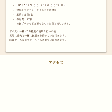
日時：5月22日(土)・6月26日(土) 13：00〜
会場：ララペットクリニック待合室
定員：各日5名
参加費：500円
※歯ブラシなど必要なものは当日お渡しします。
デモ犬と一緒に5分程度の説明を行った後、
実際に愛犬と一緒に歯磨きを行っていただきます。
院長が一人ひとりアドバイスさせていただきます。
アクセス