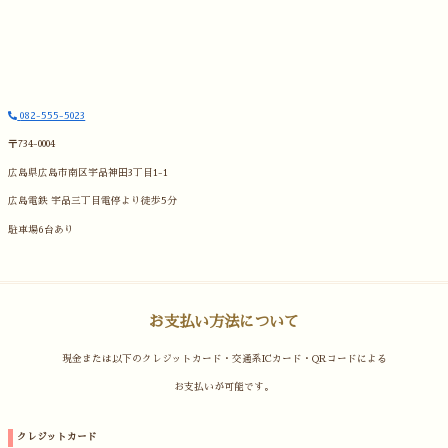
082-555-5023
〒734-0004
広島県広島市南区宇品神田3丁目1-1
広島電鉄 宇品三丁目電停より徒歩5分
駐車場6台あり
お支払い方法について
現金または以下のクレジットカード・交通系ICカード・QRコードによる
お支払いが可能です。
クレジットカード