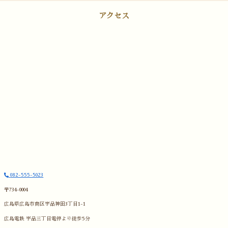
アクセス
082-555-5023
〒734-0004
広島県広島市南区宇品神田3丁目1-1
広島電鉄 宇品三丁目電停より徒歩5分